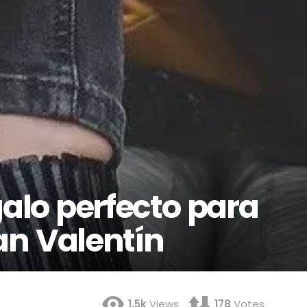
galo perfecto para
an Valentín
1.5k
Views
178
Votes