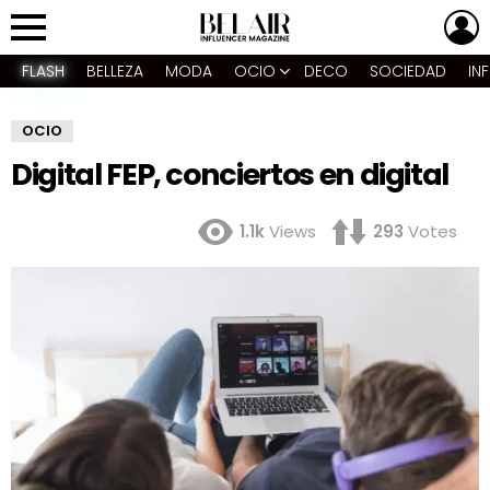
L
Menu
FLASH
BELLEZA
MODA
OCIO
DECO
SOCIEDAD
IN
OCIO
Digital FEP, conciertos en digital
1.1k
Views
293
Votes