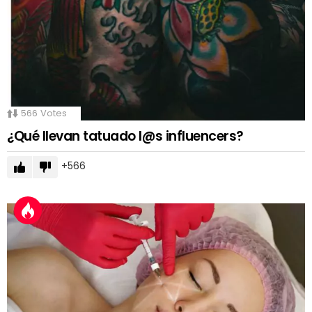
566
Votes
¿Qué llevan tatuado l@s influencers?
566