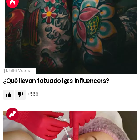
566
Votes
¿Qué llevan tatuado l@s influencers?
566