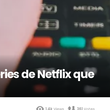
ries de Netflix que
1.4k
Views
361
Votes