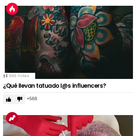
566
Votes
¿Qué llevan tatuado l@s influencers?
566