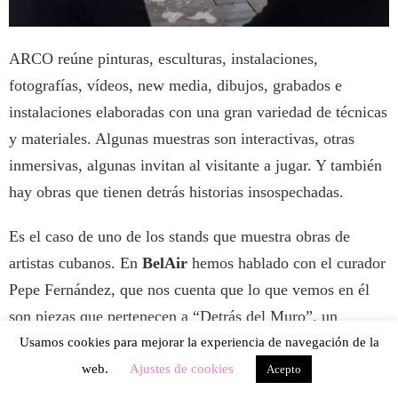
ARCO reúne pinturas, esculturas, instalaciones,
fotografías, vídeos, new media, dibujos, grabados e
instalaciones elaboradas con una gran variedad de técnicas
y materiales. Algunas muestras son interactivas, otras
inmersivas, algunas invitan al visitante a jugar. Y también
hay obras que tienen detrás historias insospechadas.
Es el caso de uno de los stands que muestra obras de
artistas cubanos. En
BelAir
hemos hablado con el curador
Pepe Fernández, que nos cuenta que lo que vemos en él
son piezas que pertenecen a “Detrás del Muro”, un
proyecto sociocultural que propone intervenciones
Usamos cookies para mejorar la experiencia de navegación de la
artísticas en el Malecón de La Habana. En una esquina se
web.
Ajustes de cookies
Acepto
ve la palabra “Fe” y él nos explica que es una réplica a