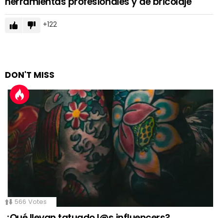
herramientas profesionales y de bricolaje
122
DON'T MISS
566
Votes
¿Qué llevan tatuado l@s influencers?