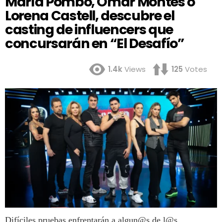
María Pombo, Omar Montes o
Lorena Castell, descubre el
casting de influencers que
concursarán en “El Desafío”
1.4k
Views
125
Votes
Difíciles pruebas enfrentarán a algun@s de l@s