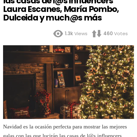
las casas de l@s influencers
Laura Escanes, María Pombo,
Dulceida y much@s más
1.3k
Views
460
Votes
Navidad es la ocasión perfecta para mostrar las mejores
galas con las que lucirán las casas de l@s influencers.