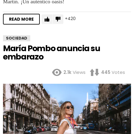
Martín. ¡Un auténtico oasis!
420
READ MORE
SOCIEDAD
María Pombo anuncia su
embarazo
2.1k
Views
445
Votes