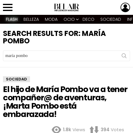
L
Menu
FLASH
BELLEZA
MODA
OCIO
DECO
SOCIEDAD
IN
SEARCH RESULTS FOR: MARÍA
POMBO
Search
for:
SOCIEDAD
El hijo de María Pombo va a tener
compañer@ de aventuras,
¡Marta Pombo está
embarazada!
1.8k
Views
394
Votes