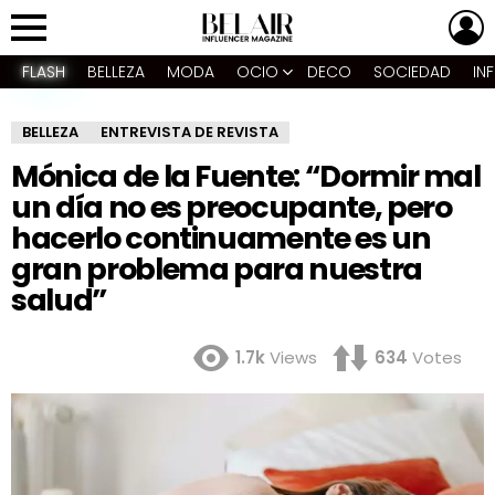
L
Menu
FLASH
BELLEZA
MODA
OCIO
DECO
SOCIEDAD
IN
BELLEZA
ENTREVISTA DE REVISTA
Mónica de la Fuente: “Dormir mal
un día no es preocupante, pero
hacerlo continuamente es un
gran problema para nuestra
salud”
1.7k
Views
634
Votes