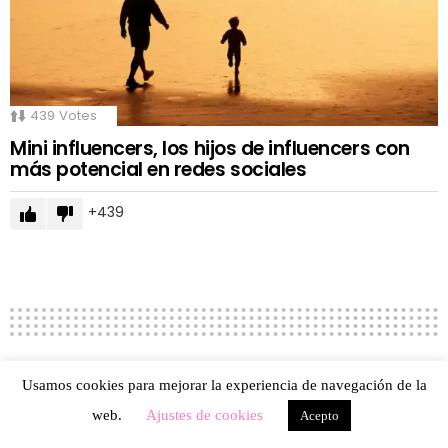
439
Votes
Mini influencers, los hijos de influencers con
más potencial en redes sociales
439
Usamos cookies para mejorar la experiencia de navegación de la
OCIO
web.
Ajustes de cookies
Acepto
Nuevos canales digitales donde