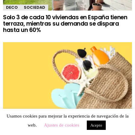
DECO
SOCIEDAD
Solo 3 de cada 10 viviendas en España tienen
terraza, mientras su demanda se dispara
hasta un 60%
GASTRONOMÍA
SOCIEDAD
Usamos cookies para mejorar la experiencia de navegación de la
El verano dispara el gasto en alimentación: los
web.
Ajustes de cookies
Acepto
protagonistas de la cesta son los refrescos,
helados, cerveza y protección solar