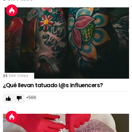
566
Votes
¿Qué llevan tatuado l@s influencers?
566