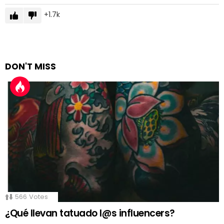
1.7k
DON'T MISS
566
Votes
¿Qué llevan tatuado l@s influencers?