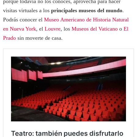
porque todavía no los conoces, aprovecha para hacer
visitas virtuales a los
principales museos del mundo
.
Podrás conocer el
Museo Americano de Historia Natural
en Nueva York
, el
Louvre
, los
Museos del Vaticano
o
El
Prado
sin moverte de casa.