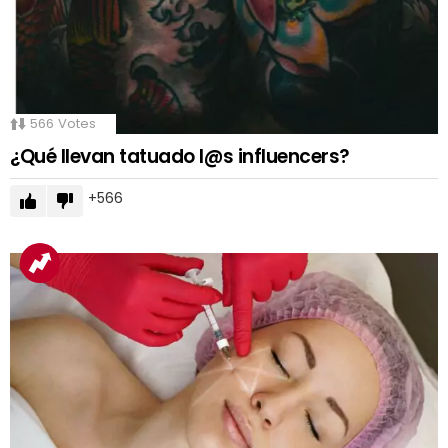
566
Votes
¿Qué llevan tatuado l@s influencers?
566